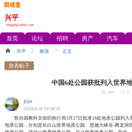
兴平
xingping.bibiis.com
首页
论坛
招聘
房产
汽车
兴平
旅游
正文
发表帖子
中国6处公园获批列入世界
2301
0
juju
2024/4/18 19:38:58
联合国教科文组织执行局3月27日批准18处地质公园列入
地质公园，分别是长白山世界地质公园、恩施大峡谷-腾龙洞